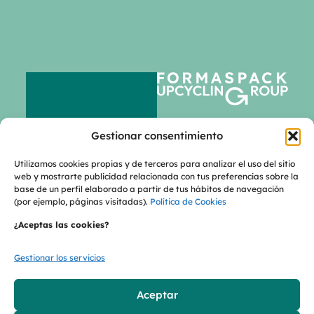
MEJORAMOS EL
Gestionar consentimiento
BIENESTAR DE LAS
PERSONAS DANDO VIDAS
Utilizamos cookies propias y de terceros para analizar el uso del sitio
INFINITAS A LOS
web y mostrarte publicidad relacionada con tus preferencias sobre la
RESIDUOS PLÁSTICOS
base de un perfil elaborado a partir de tus hábitos de navegación
(por ejemplo, páginas visitadas).
Política de Cookies
¿Aceptas las cookies?
Gestionar los servicios
Política de privacidad
Aceptar
Política de cookies