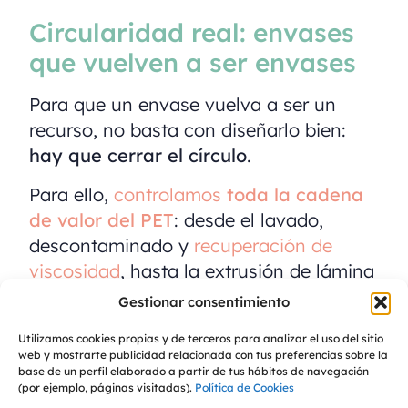
Circularidad real: envases
que vuelven a ser envases
Para que un envase vuelva a ser un
recurso, no basta con diseñarlo bien:
hay que cerrar el círculo
.
Para ello,
controlamos
toda la cadena
de valor del PET
: desde el lavado,
descontaminado y
recuperación de
viscosidad
, hasta la extrusión de lámina
y la fabricación de nueva lámina y
Gestionar consentimiento
bandejas.
Utilizamos cookies propias y de terceros para analizar el uso del sitio
web y mostrarte publicidad relacionada con tus preferencias sobre la
Este modelo nos permite innovar en
base de un perfil elaborado a partir de tus hábitos de navegación
cada etapa y ofrecer soluciones que
(por ejemplo, páginas visitadas).
Política de Cookies