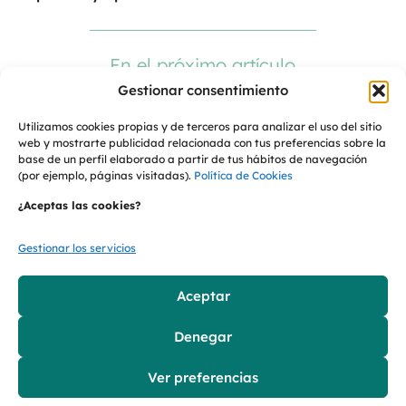
En el próximo artículo
abordaremos el papel
Gestionar consentimiento
real de la tecnología de
Utilizamos cookies propias y de terceros para analizar el uso del sitio
separación y
web y mostrarte publicidad relacionada con tus preferencias sobre la
base de un perfil elaborado a partir de tus hábitos de navegación
clasificación: hasta
(por ejemplo, páginas visitadas).
Política de Cookies
dónde puede corregir
¿Aceptas las cookies?
las diferencias de
origen y dónde
Gestionar los servicios
empiezan sus propios
límites industriales.
Aceptar
Denegar
Descubre nuestra serie: Del
residuo al envase. Lo que no
Ver preferencias
se ve del reciclaje.