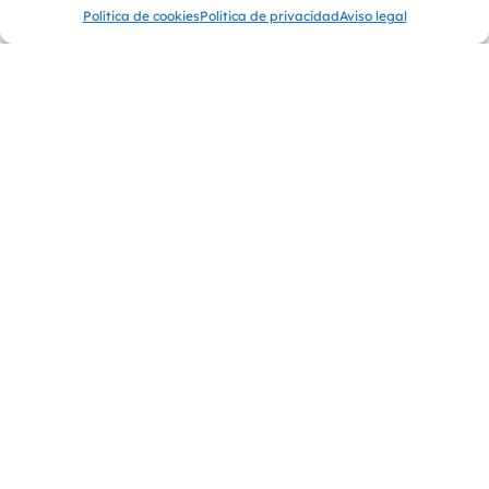
Política de cookies
Política de privacidad
Aviso legal
ARTÍCULO 1 | No todo PET vuelve a ser
envase: el origen también decide
ARTÍCULO 2 | Separar no lo resuelve todo: el
alcance real de la tecnología de clasificación
ARTÍCULO 3 | Suprareciclar PET: qué implica
realmente
Anterior
Siguiente
Menú
Empresas Del