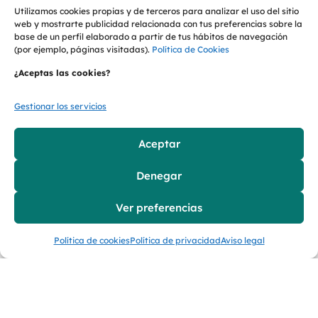
Utilizamos cookies propias y de terceros para analizar el uso del sitio
pureza, mejorar la trazabilidad del
web y mostrarte publicidad relacionada con tus preferencias sobre la
material
y avanzar hacia una industria
base de un perfil elaborado a partir de tus hábitos de navegación
(por ejemplo, páginas visitadas).
Política de Cookies
cada día más circular.
¿Aceptas las cookies?
“Cada fragmento de
Gestionar los servicios
plástico guarda un
código molecular que
Aceptar
solo la luz puede
descifrar.
Denegar
Este sistema no solo
Ver preferencias
mejora la pureza del
material reciclado,
Política de cookies
Política de privacidad
Aviso legal
sino que redefine
cómo entendemos la
clasificación óptica