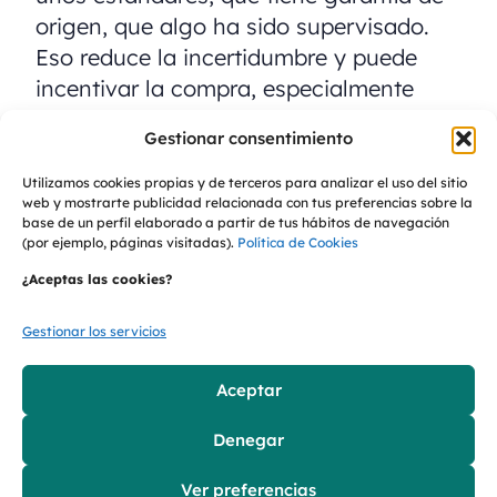
origen, que algo ha sido supervisado.
Eso reduce la incertidumbre y puede
incentivar la compra, especialmente
frente a productos genéricos.
Gestionar consentimiento
Utilizamos cookies propias y de terceros para analizar el uso del sitio
Preservación del patrimonio cultural y
web y mostrarte publicidad relacionada con tus preferencias sobre la
base de un perfil elaborado a partir de tus hábitos de navegación
biológico
(por ejemplo, páginas visitadas).
Política de Cookies
Muchas DOP/IGP protegen razas
¿Aceptas las cookies?
autóctonas, métodos de producción
tradicionales, saberes locales,
Gestionar los servicios
ecosistemas particulares (como
dehesas, sierra, pastos). Están
Aceptar
contribuyendo a que esas tradiciones
Denegar
no se pierdan, y protegen la
biodiversidad.
Ver preferencias