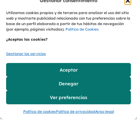
Gestionar consentimiento
Utilizamos cookies propias y de terceros para analizar el uso del sitio
“Trabajamos por y para nuestros
web y mostrarte publicidad relacionada con tus preferencias sobre la
clientes bajo un modelo de negocio
base de un perfil elaborado a partir de tus hábitos de navegación
(por ejemplo, páginas visitadas).
Política de Cookies
100% circular, con responsabilidad y
¿Aceptas las cookies?
compromiso, por los que estamos y por
los que vendrán”.
Gestionar los servicios
Ana Sastre
, CEO de Formaspack.
Aceptar
Denegar
Anterior
Siguiente
Ver preferencias
Política de cookies
Política de privacidad
Aviso legal