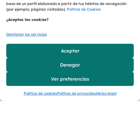
seguros y alineados con las
base de un perfil elaborado a partir de tus hábitos de navegación
(por ejemplo, páginas visitadas).
Política de Cookies
exigencias de una industria que
avanza hacia modelos productivos
¿Aceptas las cookies?
cada vez más sostenibles.
Gestionar los servicios
Descarga la Nota de Prensa
Aceptar
Denegar
Anterior
Siguiente
Ver preferencias
Política de cookies
Política de privacidad
Aviso legal
Menú
Empresas Del
Grupo
EL GRUPO
FORMASPACK