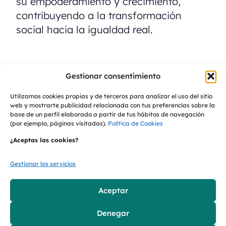
su empoderamiento y crecimiento,
contribuyendo a la transformación
social hacia la igualdad real.
“
En Formaspack estamos convencidos
Gestionar consentimiento
de la importancia de inspirar y dar
Utilizamos cookies propias y de terceros para analizar el uso del sitio
impulso a las mujeres. Queremos
web y mostrarte publicidad relacionada con tus preferencias sobre la
contribuir a generar oportunidades, por
base de un perfil elaborado a partir de tus hábitos de navegación
(por ejemplo, páginas visitadas).
Política de Cookies
un mundo más igualitario y lleno de
¿Aceptas las cookies?
talento
”.
Ana Sastre,
CEO de Formaspack.
Gestionar los servicios
>>
DESCARGA LA NOTA DE PRENSA
Aceptar
Denegar