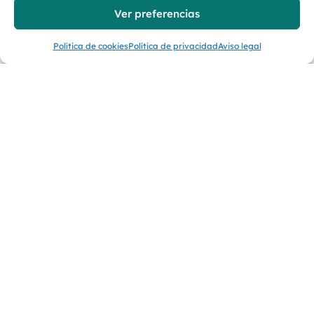
Ver preferencias
Anterior
Siguiente
Política de cookies
Política de privacidad
Aviso legal
Menú
Empresas Del
Grupo
EL GRUPO
FORMASPACK
UPCYCLING
OMT RECYCLING
NOTICIAS
PROJECT
ÚNETE A NOSOTROS
RECOPOLYMERS
NUESTRO MANIFIESTO
NAGLO
CONTACTO